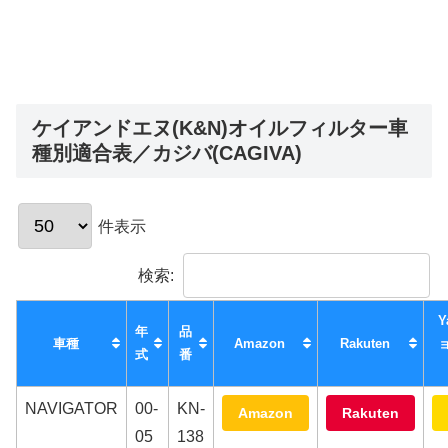
ケイアンドエヌ(K&N)オイルフィルター車
種別適合表／カジバ(CAGIVA)
件表示
検索:
Y
年
品
車種
Amazon
Rakuten
式
番
NAVIGATOR
00-
KN-
Amazon
Rakuten
05
138