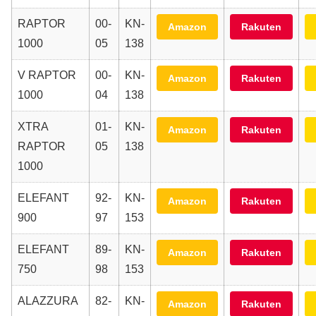
RAPTOR
00-
KN-
Amazon
Rakuten
1000
05
138
V RAPTOR
00-
KN-
Amazon
Rakuten
1000
04
138
XTRA
01-
KN-
Amazon
Rakuten
RAPTOR
05
138
1000
ELEFANT
92-
KN-
Amazon
Rakuten
900
97
153
ELEFANT
89-
KN-
Amazon
Rakuten
750
98
153
ALAZZURA
82-
KN-
Amazon
Rakuten