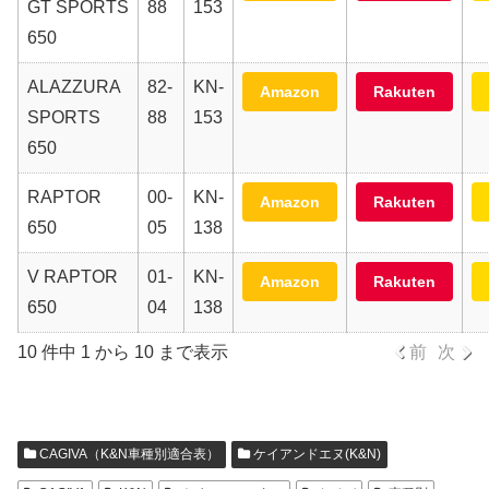
GT SPORTS
88
153
650
ALAZZURA
82-
KN-
Amazon
Rakuten
SPORTS
88
153
650
RAPTOR
00-
KN-
Amazon
Rakuten
650
05
138
V RAPTOR
01-
KN-
Amazon
Rakuten
650
04
138
10 件中 1 から 10 まで表示
前
次
CAGIVA（K&N車種別適合表）
ケイアンドエヌ(K&N)